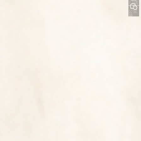
门店
公众
号